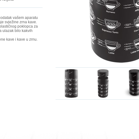
n dodatak vašem aparatu
je svježine zrna kave.
 plastičnog poklopca za
a ulazak bilo kakvih
ne kave i kave u zrnu.