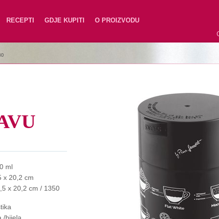
RECEPTI
GDJE KUPITI
O PROIZVODU
80
AVU
0 ml
5 x 20,2 cm
,5 x 20,2 cm / 1350
tika
 /bijela