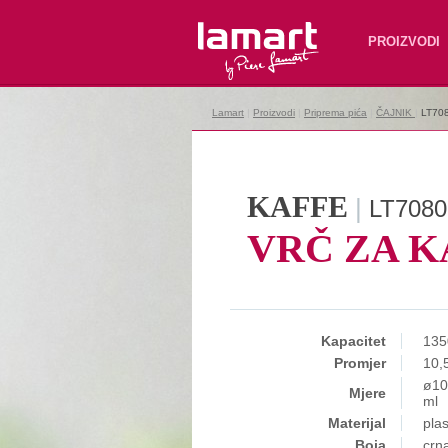
Lamart
PROIZVODI
Lamart
|
Proizvodi
|
Priprema pića
|
ČAJNIK
|
LT70
KAFFE
|
LT7080
VRČ ZA K
Kapacitet
135
Promjer
10,
ø10
Mjere
ml
Materijal
plas
Boja
crna