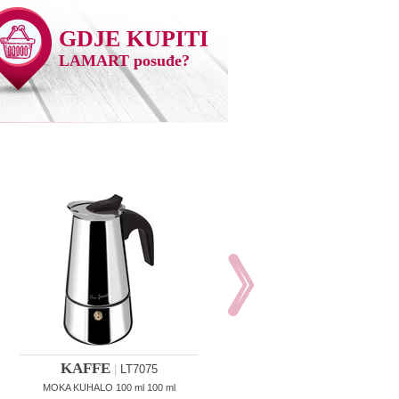
GDJE KUPITI
LAMART posuđe?
KAFFE
KAFFE
|
LT7075
|
LT7076
MOKA KUHALO 100 ml 100 ml
MOKA KUHALO 200 ml 200 ml