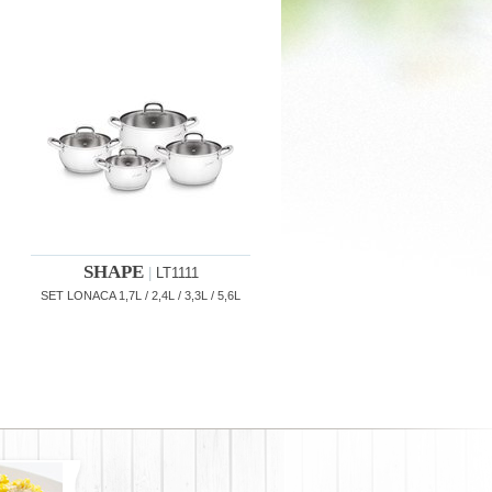
SHAPE
|
LT1111
SET LONACA 1,7L / 2,4L / 3,3L / 5,6L