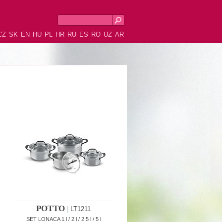
CZ
SK
EN
HU
PL
HR
RU
ES
RO
UZ
AR
POTTO
|
LT1211
SET LONACA 1 l / 2 l / 2,5 l / 5 l