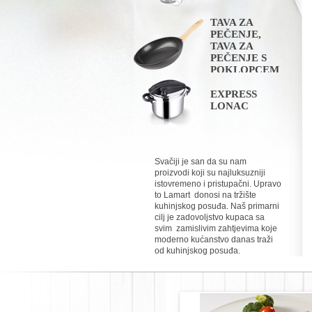
TAVA ZA
PEČENJE,
TAVA ZA
PEČENJE S
POKLOPCEM
EXPRESS
LONAC
Svačiji je san da su nam
proizvodi koji su najluksuzniji
istovremeno i pristupačni. Upravo
to Lamart donosi na tržište
kuhinjskog posuđa. Naš primarni
cilj je zadovoljstvo kupaca sa
svim zamislivim zahtjevima koje
moderno kućanstvo danas traži
od kuhinjskog posuđa.