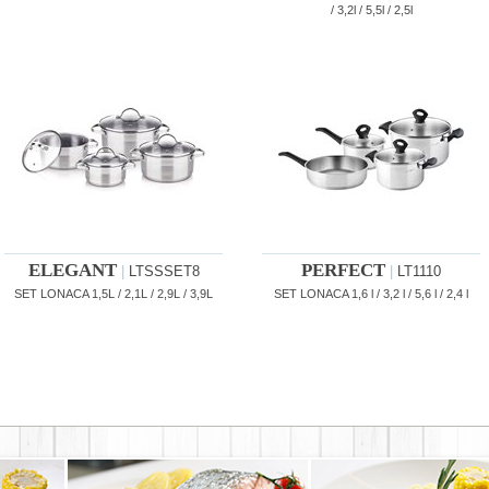
/ 3,2l / 5,5l / 2,5l
ELEGANT
PERFECT
|
LTSSSET8
|
LT1110
SET LONACA 1,5L / 2,1L / 2,9L / 3,9L
SET LONACA 1,6 l / 3,2 l / 5,6 l / 2,4 l