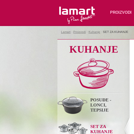
Lamart
PROIZVODI
Lamart
|
Proizvodi
|
Kuhanje
|
SET ZA KUHANJE
KUHANJE
POSUĐE -
LONCI,
TEPSIJE
SET ZA
KUHANJE