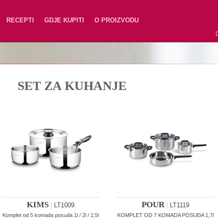
RECEPTI
GDJE KUPITI
O PROIZVODU
SET ZA KUHANJE
KIMS
POUR
|
LT1009
|
LT1119
Komplet od 5 komada posuđa 1l / 2l / 2,5l
KOMPLET OD 7 KOMADA POSUĐA 1,7l