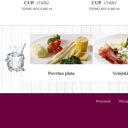
CUP
CUP
|
LT4052
|
LT4053
TERMO BOCA 480 ml
TERMO BOCA 480 ml
Povrtna plata
Svinjski 
Proizvodi
Recep