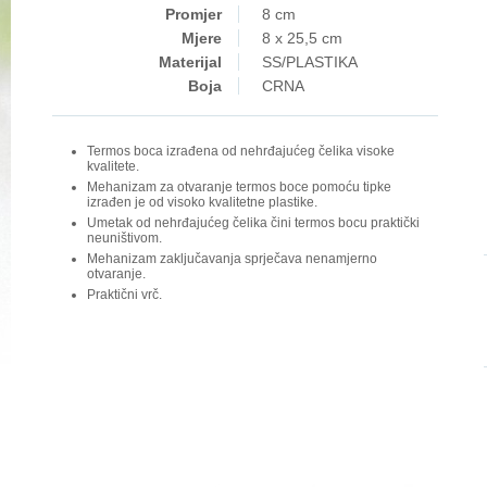
Promjer
8 cm
Mjere
8 x 25,5 cm
Materijal
SS/PLASTIKA
Boja
CRNA
Termos boca izrađena od nehrđajućeg čelika visoke
kvalitete.
Mehanizam za otvaranje termos boce pomoću tipke
izrađen je od visoko kvalitetne plastike.
Umetak od nehrđajućeg čelika čini termos bocu praktički
neuništivom.
Mehanizam zaključavanja sprječava nenamjerno
otvaranje.
Praktični vrč.