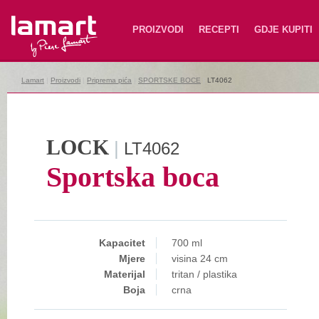
Lamart
PROIZVODI
RECEPTI
GDJE KUPITI
Lamart
|
Proizvodi
|
Priprema pića
|
SPORTSKE BOCE
|
LT4062
LOCK
|
LT4062
Sportska boca
Kapacitet
700 ml
Mjere
visina 24 cm
Materijal
tritan / plastika
Boja
crna