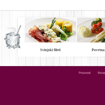
Svinjski fileti
Povrtna
Proizvodi
Recep