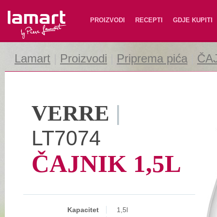
Lamart
PROIZVODI
RECEPTI
GDJE KUPITI
Lamart
|
Proizvodi
|
Priprema pića
|
ČA
VERRE
|
LT7074
ČAJNIK 1,5L
Kapacitet
1,5l