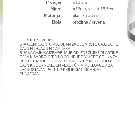
Promjer
ø13 cm
Mjere
ø13cm; visina 15,5cm
Materijal
plastika /staklo
Boja
prozirna / crvena
ČAJNIK 1,5L VERRE.
STAKLENI ČAJNIK, POGODAN ZA SVE VRSTE ČAJEVA, TE
ČAJNIH I HLADNIH NAPITAKA.
RUČKA ČAJNIKA IZRAĐENA JE OD IZDRŽLJIVE PLASTIKE.
ČAJNIK SADRŽI CJEDILO OD NEHRĐAJUĆEG ČELIKA ZA
PRIKUPLJANJE LISTIĆA I KOMADIĆA ČAJA, VOĆA ILI BILJA.
ČAJNIK JE OPREMLJEN PLASTIČNIM POKLOPCEM ZA
JEDNOSTAVAN PRISTUP PRILIKOM ČIŠĆENJA I
PUNJENJA.