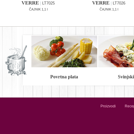
VERRE
VERRE
|
LT7025
|
LT7026
ČAJNIK 1,1 l
ČAJNIK 1,1 l
Povrtna plata
Svinjski 
Proizvodi
Recep