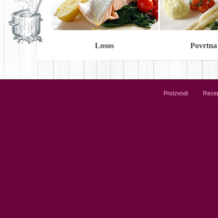
Losos
Povrtna
Proizvodi
Recep