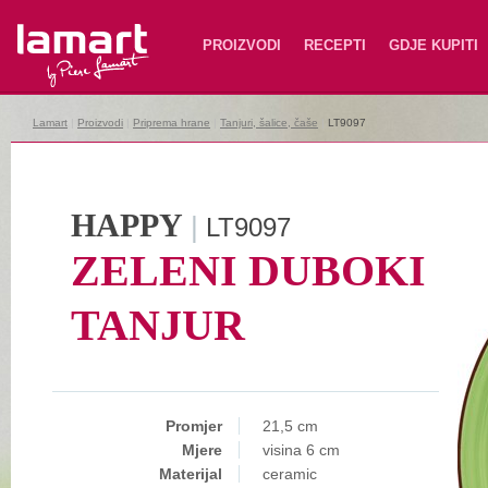
Lamart
PROIZVODI
RECEPTI
GDJE KUPITI
Lamart
|
Proizvodi
|
Priprema hrane
|
Tanjuri, šalice, čaše
|
LT9097
HAPPY
|
LT9097
ZELENI DUBOKI
TANJUR
Promjer
21,5 cm
Mjere
visina 6 cm
Materijal
ceramic