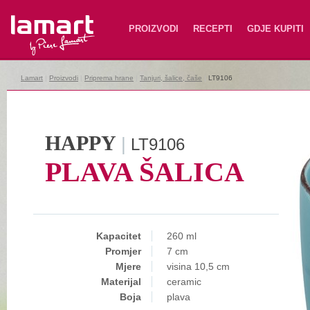
Lamart
PROIZVODI
RECEPTI
GDJE KUPITI
Lamart
|
Proizvodi
|
Priprema hrane
|
Tanjuri, šalice, čaše
|
LT9106
HAPPY
|
LT9106
PLAVA ŠALICA
Kapacitet
260 ml
Promjer
7 cm
Mjere
visina 10,5 cm
Materijal
ceramic
Boja
plava