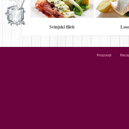
Svinjski fileti
Los
Proizvodi
Recep