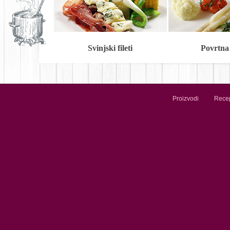
Svinjski fileti
Povrtna
Proizvodi
Recep