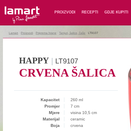
Lamart
PROIZVODI
RECEPTI
GDJE KUPITI
Lamart
|
Proizvodi
|
Priprema hrane
|
Tanjuri, šalice, čaše
|
LT9107
HAPPY
|
LT9107
CRVENA ŠALICA
Kapacitet
260 ml
Promjer
7 cm
Mjere
visina 10,5 cm
Materijal
ceramic
Boja
crvena