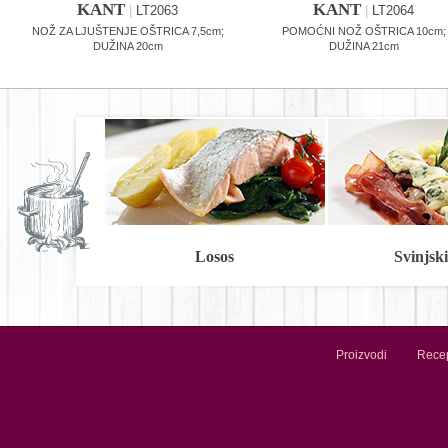
KANT
KANT
|
LT2063
|
LT2064
NOŽ ZA LJUŠTENJE OŠTRICA 7,5cm;
POMOĆNI NOŽ OŠTRICA 10cm;
DUŽINA 20cm
DUŽINA 21cm
Losos
Svinjski 
Proizvodi
Recep