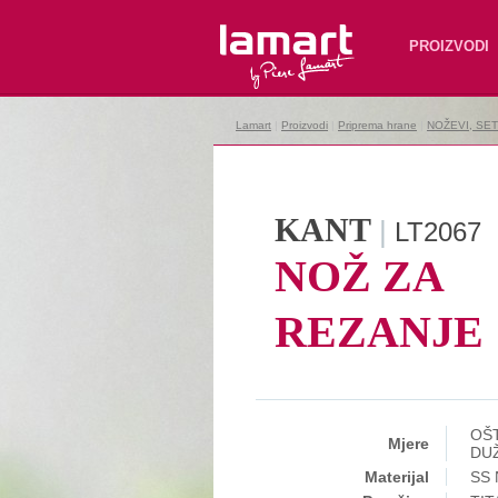
Lamart
PROIZVODI
Lamart
|
Proizvodi
|
Priprema hrane
|
NOŽEVI, SE
KANT
|
LT2067
NOŽ ZA
REZANJE
OŠT
Mjere
DUŽ
Materijal
SS 