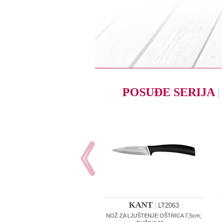
POSUĐE SERIJA
|
KANT
|
LT2063
NOŽ ZA LJUŠTENJE OŠTRICA 7,5cm;