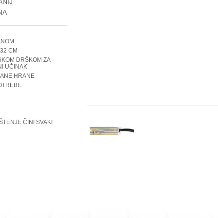
ANIJ
NA
TANOM
:32 CM
SKOM DRŠKOM ZA
NI UČINAK
ZANE HRANE
POTREBE
TENJE ČINI SVAKI