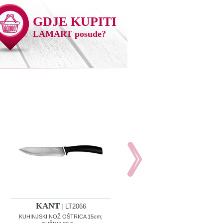
GDJE KUPITI
LAMART posuđe?
KANT
|
LT2066
KUHINJSKI NOŽ OŠTRICA 15cm;