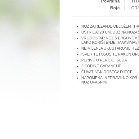
Površina
TIT
Boja
CR
NOŽ ZA REZANJE OBLOŽEN TI
OŠTRICA: 20 CM, DUŽINA NOŽA 
VRLO OŠTAR NOŽ S ERGONOM
LAKO KORIŠTENJE I MAKSIMAL
NE MIJENJA UKUS I AROMU RE
ISPERITE I OSUŠITE NAKON U
PERIVO U PERILICI SUĐA
3 GODINE GARANCIJE
ČUVATI VAN DOSEGA DJECE
NAPOMENA: NEPRAVILNO KORIŠ
NOŽ OPASNIM