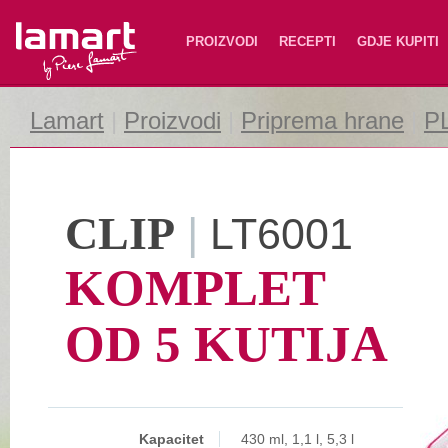
Lamart
PROIZVODI
RECEPTI
GDJE KUPITI
Lamart
|
Proizvodi
|
Priprema hrane
|
P
CLIP
|
LT6001
KOMPLET
OD 5 KUTIJA
Kapacitet
430 ml, 1,1 l, 5,3 l