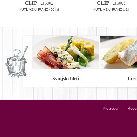
CLIP
CLIP
|
LT6002
|
LT6003
KUTIJA ZA HRANE 430 ml
KUTIJA ZA HRANE 1,1 l
Svinjski fileti
Los
Proizvodi
Recep