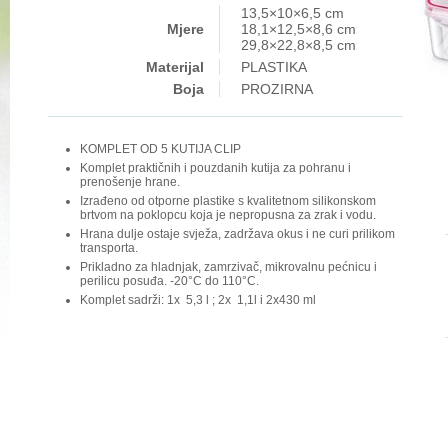
13,5×10×6,5 cm
Mjere
18,1×12,5×8,6 cm
29,8×22,8×8,5 cm
Materijal
PLASTIKA
Boja
PROZIRNA
KOMPLET OD 5 KUTIJA CLIP
Komplet praktičnih i pouzdanih kutija za pohranu i
prenošenje hrane.
Izrađeno od otporne plastike s kvalitetnom silikonskom
brtvom na poklopcu koja je nepropusna za zrak i vodu.
Hrana dulje ostaje svježa, zadržava okus i ne curi prilikom
transporta.
Prikladno za hladnjak, zamrzivač, mikrovalnu pećnicu i
perilicu posuđa. -20°C do 110°C.
Komplet sadrži: 1x 5,3 l ; 2x 1,1l i 2x430 ml