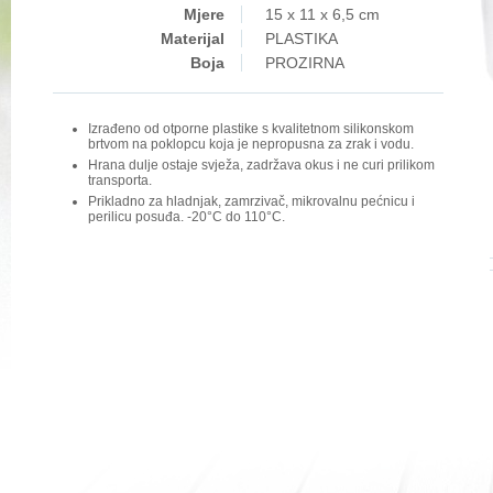
Mjere
15 x 11 x 6,5 cm
Materijal
PLASTIKA
Boja
PROZIRNA
Izrađeno od otporne plastike s kvalitetnom silikonskom
brtvom na poklopcu koja je nepropusna za zrak i vodu.
Hrana dulje ostaje svježa, zadržava okus i ne curi prilikom
transporta.
Prikladno za hladnjak, zamrzivač, mikrovalnu pećnicu i
perilicu posuđa. -20°C do 110°C.