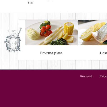
5,3 l
Povrtna plata
Los
Proizvodi
Recep