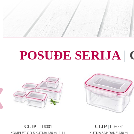
POSUĐE SERIJA
|
CLIP
CLIP
|
LT6001
|
LT6002
KOMPLET OD 5 KUTIJA 430 ml, 1,1 l,
KUTIJA ZA HRANE 430 ml