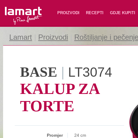
Lamart
PROIZVODI
RECEPTI
GDJE KUPITI
Lamart
|
Proizvodi
|
Roštiljanje i pečenj
BASE
|
LT3074
KALUP ZA
TORTE
Promjer
24 cm