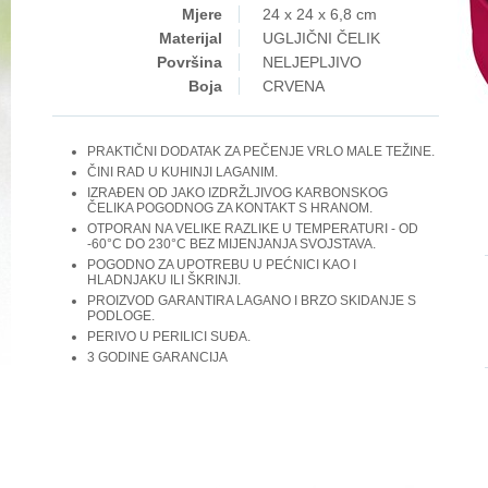
Mjere
24 x 24 x 6,8 cm
Materijal
UGLJIČNI ČELIK
Površina
NELJEPLJIVO
Boja
CRVENA
PRAKTIČNI DODATAK ZA PEČENJE VRLO MALE TEŽINE.
ČINI RAD U KUHINJI LAGANIM.
IZRAĐEN OD JAKO IZDRŽLJIVOG KARBONSKOG
ČELIKA POGODNOG ZA KONTAKT S HRANOM.
OTPORAN NA VELIKE RAZLIKE U TEMPERATURI - OD
-60°C DO 230°C BEZ MIJENJANJA SVOJSTAVA.
POGODNO ZA UPOTREBU U PEĆNICI KAO I
HLADNJAKU ILI ŠKRINJI.
PROIZVOD GARANTIRA LAGANO I BRZO SKIDANJE S
PODLOGE.
PERIVO U PERILICI SUĐA.
3 GODINE GARANCIJA