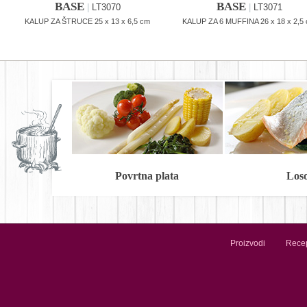
BASE
BASE
|
LT3070
|
LT3071
KALUP ZA ŠTRUCE 25 x 13 x 6,5 cm
KALUP ZA 6 MUFFINA 26 x 18 x 2,5
Povrtna plata
Los
Proizvodi
Recep