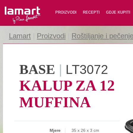
Lamart
PROIZVODI
RECEPTI
GDJE KUPITI
Lamart
|
Proizvodi
|
Roštiljanje i pečenj
BASE
|
LT3072
KALUP ZA 12
MUFFINA
Mjere
35 x 26 x 3 cm