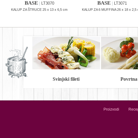
BASE
BASE
|
LT3070
|
LT3071
KALUP ZA ŠTRUCE 25 x 13 x 6,5 cm
KALUP ZA 6 MUFFINA 26 x 18 x 2,5
Svinjski fileti
Povrtna
Proizvodi
Recep