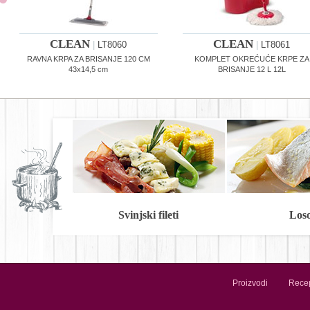
CLEAN
CLEAN
|
LT8060
|
LT8061
RAVNA KRPA ZA BRISANJE 120 CM
KOMPLET OKREĆUĆE KRPE ZA
43x14,5 cm
BRISANJE 12 L 12L
Svinjski fileti
Los
Proizvodi
Recep