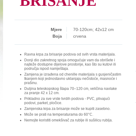
BRISANJE
Mjere
70-120cm; 42x12 cm
Boja
crvena
Ravna krpa za brisanje podova od svih vrsta materijala.
Donji dio zakretnog spoja omogućuje vam da obrišete i
najteže dostupne dijelove prostorije, kao što su kutovi ili
područja ispod namještaja.
Zamjena je izrađena od chenille materijala s gusjeničastim
tkanjem koji jednostavno uklanjaju nečistoće, masnoće i
prašinu.
Duljina teleskopskog štapa 70–120 cm, veličina navlake
za pranje 42 x 12 cm.
Prikladno za sve vrste tvrdih podova - PVC, plivajući
podovi, parket, pločice.
Zamjenska krpa za brisanje može se kupiti zasebno.
Može se prati na temperaturama do 60°C.
Nemojte koristiti omekšivač za rublje ili sušilicu rublja.