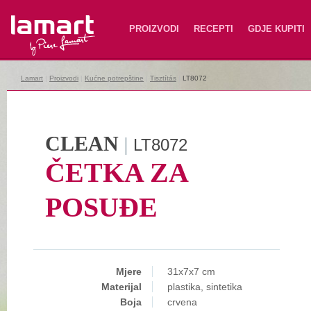
Lamart
PROIZVODI
RECEPTI
GDJE KUPITI
Lamart
|
Proizvodi
|
Kućne potrepštine
|
Tisztítás
|
LT8072
CLEAN
|
LT8072
ČETKA ZA
POSUĐE
Mjere
31x7x7 cm
Materijal
plastika, sintetika
Boja
crvena