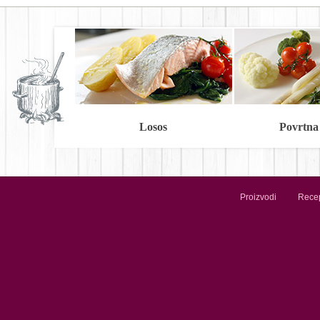
Losos
Povrtna
Proizvodi
Recep