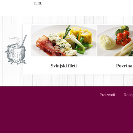
2L 2L
Svinjski fileti
Povrtna
Proizvodi
Recep