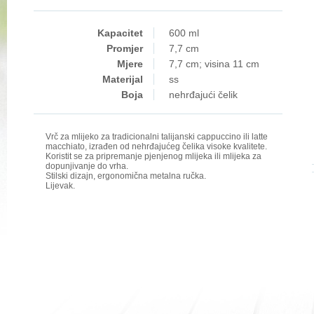
Kapacitet
600 ml
Promjer
7,7 cm
Mjere
7,7 cm; visina 11 cm
Materijal
ss
Boja
nehrđajući čelik
Vrč za mlijeko za tradicionalni talijanski cappuccino ili latte
macchiato, izrađen od nehrđajućeg čelika visoke kvalitete.
Koristit se za pripremanje pjenjenog mlijeka ili mlijeka za
dopunjivanje do vrha.
Stilski dizajn, ergonomična metalna ručka.
Lijevak.