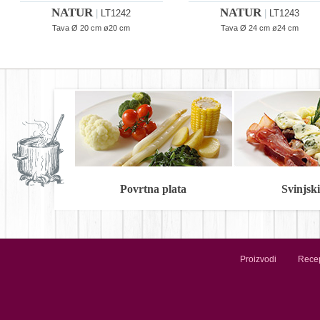
NATUR
NATUR
|
LT1242
|
LT1243
Tava Ø 20 cm ø20 cm
Tava Ø 24 cm ø24 cm
Povrtna plata
Svinjski 
Proizvodi
Recep