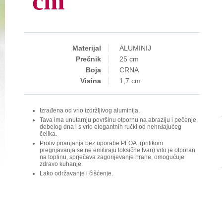
cm
Materijal
ALUMINIJ
Prečnik
25 cm
Boja
CRNA
Visina
1,7 cm
Izrađena od vrlo izdržljivog aluminija.
Tava ima unutarnju površinu otpornu na abraziju i pečenje,
debelog dna i s vrlo elegantnih ručki od nehrđajućeg
čelika.
Protiv prianjanja bez uporabe PFOA (prilikom
pregrijavanja se ne emitiraju toksične tvari) vrlo je otporan
na toplinu, sprječava zagorijevanje hrane, omogućuje
zdravo kuhanje.
Lako održavanje i čišćenje.