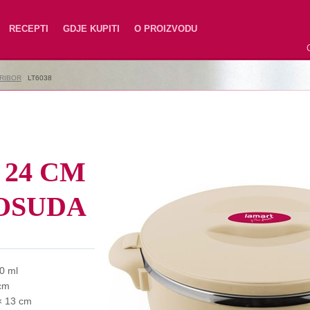
RECEPTI
GDJE KUPITI
O PROIZVODU
PRIBOR
|
LT6038
24 CM
OSUDA
0 ml
cm
× 13 cm