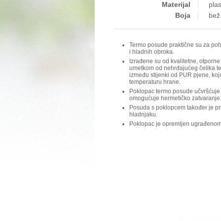
Materijal
plas
Boja
bež
Termo posude praktične su za poh
i hladnih obroka.
Izrađene su od kvalitetne, otporne
umetkom od nehrđajućeg čelika te
između stijenki od PUR pjene, ko
temperaturu hrane.
Poklopac termo posude učvršćuje 
omogućuje hermetičko zatvaranje
Posuda s poklopcem također je pr
hladnjaku.
Poklopac je opremljen ugrađeno