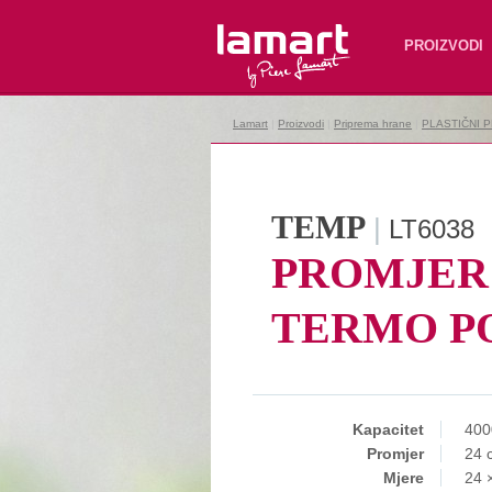
Lamart
PROIZVODI
Lamart
|
Proizvodi
|
Priprema hrane
|
PLASTIČNI 
TEMP
|
LT6038
PROMJER 
TERMO P
Kapacitet
400
Promjer
24 
Mjere
24 