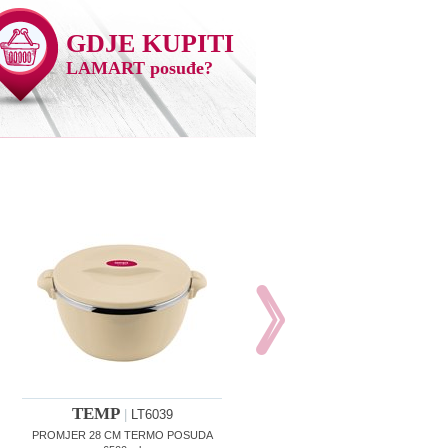
GDJE KUPITI
LAMART posuđe?
TEMP
|
LT6039
PROMJER 28 CM TERMO POSUDA