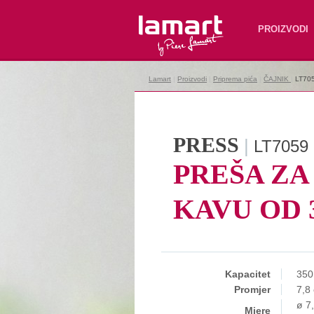
Lamart
PROIZVODI
Lamart
|
Proizvodi
|
Priprema pića
|
ČAJNIK
|
LT70
PRESS
|
LT7059
PREŠA ZA 
KAVU OD 
Kapacitet
350
Promjer
7,8
ø 7
Mjere