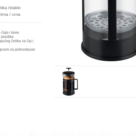
tika /staklo
irna / crna
 čaja i kave.
 plastike.
jućeg čelika za čaj i
lopcem za jednostavan