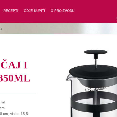
RECEPTI
GDJE KUPITI
O PROIZVODU
59
ČAJ I
350ML
 ml
 cm
,8 cm; visina 15,5