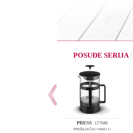
POSUĐE SERIJA
|
PRESS
|
LT7048
PREŠA ZA ČAJ I KAVU 1 l