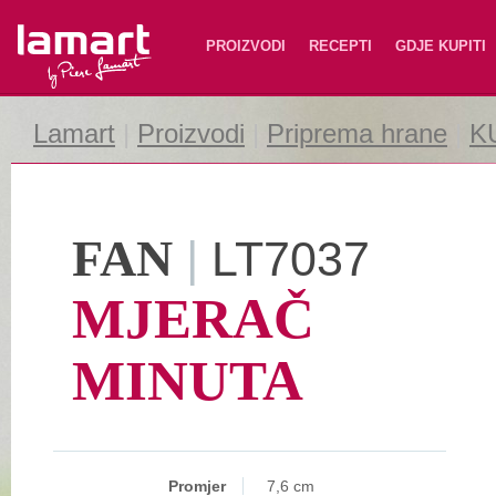
Lamart
PROIZVODI
RECEPTI
GDJE KUPITI
Lamart
|
Proizvodi
|
Priprema hrane
|
K
FAN
|
LT7037
MJERAČ
MINUTA
Promjer
7,6 cm