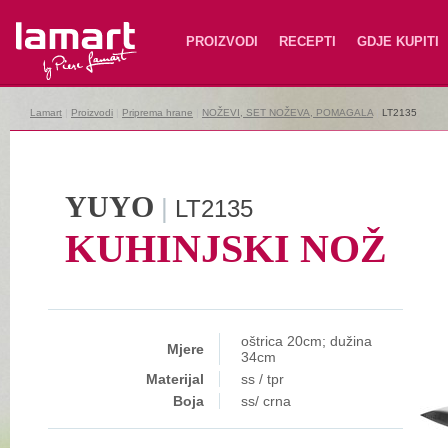
Lamart
PROIZVODI
RECEPTI
GDJE KUPITI
Lamart
|
Proizvodi
|
Priprema hrane
|
NOŽEVI, SET NOŽEVA, POMAGALA
|
LT2135
YUYO
|
LT2135
KUHINJSKI NOŽ
oštrica 20cm; dužina
Mjere
34cm
Materijal
ss / tpr
Boja
ss/ crna