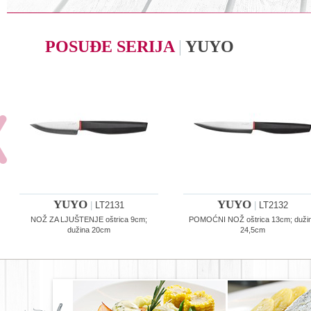
POSUĐE SERIJA
|
YUYO
YUYO
YUYO
|
LT2131
|
LT2132
NOŽ ZA LJUŠTENJE oštrica 9cm;
POMOĆNI NOŽ oštrica 13cm; duži
dužina 20cm
24,5cm