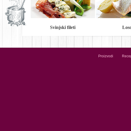
Svinjski fileti
Los
Proizvodi
Recep