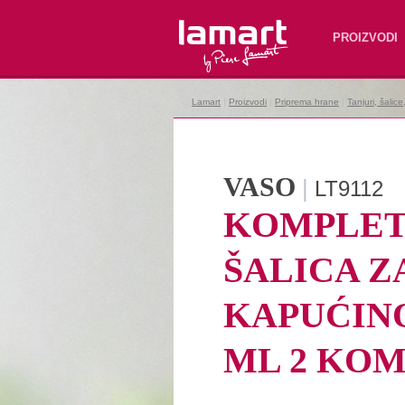
Lamart
PROIZVODI
Lamart
|
Proizvodi
|
Priprema hrane
|
Tanjuri, šalic
VASO
|
LT9112
KOMPLE
ŠALICA Z
KAPUĆINO
ML 2 KO