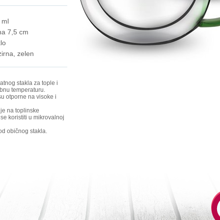
 ml
ina 7,5 cm
lo
zirna, zelen
tnog stakla za tople i
ebnu temperaturu.
u otporne na visoke i
 je na toplinske
e koristiti u mikrovalnoj
od običnog stakla.