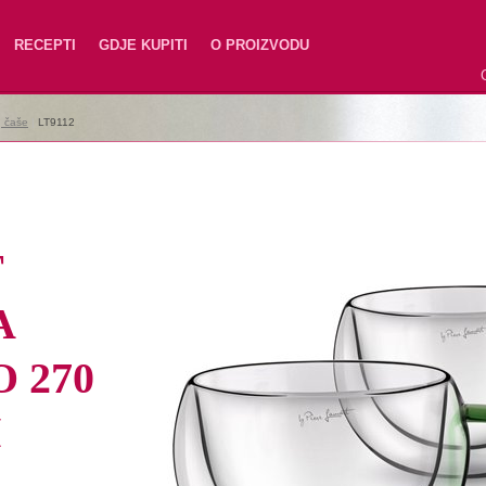
RECEPTI
GDJE KUPITI
O PROIZVODU
e, čaše
|
LT9112
T
A
 270
M