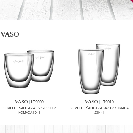
VASO
VASO
VASO
|
LT9009
|
LT9010
KOMPLET ŠALICA ZA ESPRESSO 2
KOMPLET ŠALICA ZA KAVU 2 KOMADA
KOMADA 80ml
230 ml