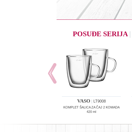
POSUĐE SERIJA
|
VASO
|
LT9008
KOMPLET ŠALICA ZA ČAJ 2 KOMADA
420 ml