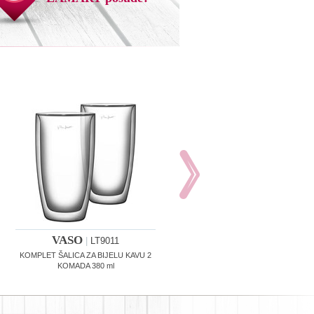
VASO
VASO
|
LT9011
|
LT9012
KOMPLET ŠALICA ZA BIJELU KAVU 2
KOMPLET ŠALICA ZA KAPUĆINO 2
KOMADA 380 ml
KOMADA 270 ml