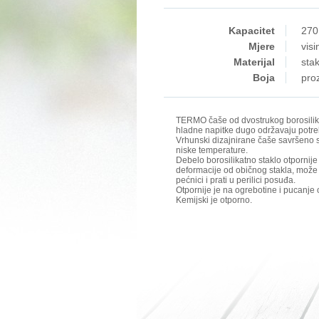
Kapacitet
270
Mjere
vis
Materijal
stak
Boja
pro
TERMO čaše od dvostrukog borosilika
hladne napitke dugo održavaju potr
Vrhunski dizajnirane čaše savršeno s
niske temperature.
Debelo borosilikatno staklo otpornije
deformacije od običnog stakla, može s
pećnici i prati u perilici posuđa.
Otpornije je na ogrebotine i pucanje 
Kemijski je otporno.