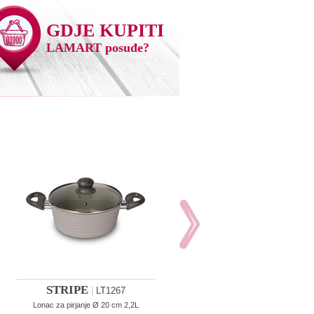
GDJE KUPITI
LAMART posuđe?
STRIPE
STRIPE
|
LT1267
|
LT1268
Lonac za pirjanje Ø 20 cm 2,2L
Lonac za pirjanje Ø 24 cm 3,9L