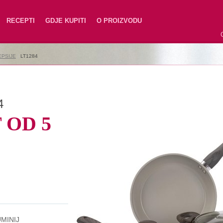
RECEPTI
GDJE KUPITI
O PROIZVODU
EPSIJE
|
LT1284
4
 OD 5
MINIJ