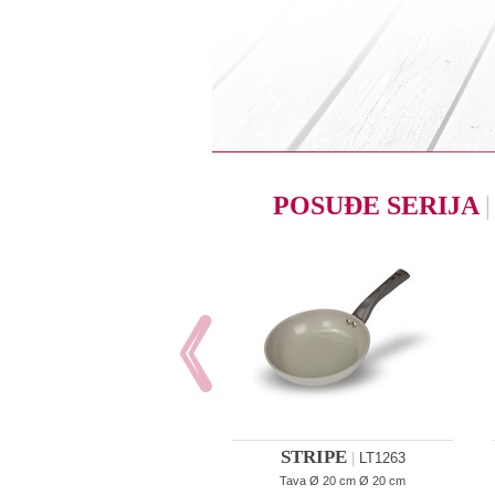
POSUĐE SERIJA
|
STRIPE
|
LT1263
Tava Ø 20 cm Ø 20 cm