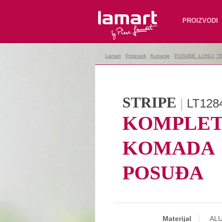
Lamart
PROIZVODI
Lamart
|
Proizvodi
|
Kuhanje
|
POSUĐE -LONCI, T
STRIPE
|
LT128
KOMPLET
KOMADA
POSUĐA
Materijal
ALU