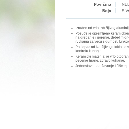
Površina
NEL
Boja
SIV
Izrađen od vrlo izdržljivog aluminij
Posuđe je opremljeno keramičko
na grebanje i gorenje, debelim dn
ručkama za veću sigurnost, funkci
Poklopac od izdržljivog stakla i ot
kontrolu kuhanja.
Keramički materijal je vrlo otporan
pečenje hrane, zdravo kuhanje.
Jednostavno održavanje i čišćenje