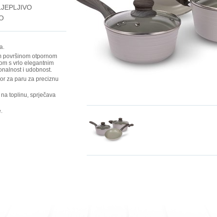
JEPLJIVO
O
a.
m površinom otpornom
om s vrlo elegantnim
onalnost i udobnost.
vor za paru za preciznu
 na toplinu, sprječava
.