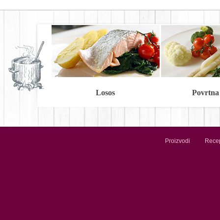
Losos
Povrtna
Proizvodi
Recep