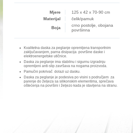
Mjere
125 x 42 x 70-90 cm
Materijal
čelik/pamuk
crno postolje, obojana
Boja
površinna
Kvalitetna daska za peglanje opremljena transportnim
zaključavanjem, parna disipacija površine daske i
elektroenergetske utičnice.
Daska za peglanje ima stabilnu i sigurnu izgradnju
opremljeni anti-slip završava na nogama proizvoda.
Pamučni pokrivač dolazi uz dasku.
Daska za peglanje je podesiva po visini s područjem za
parenje do željeza sa silikonskim elementima, sprečava
oštećenja na površini i željezo kada je stavljena na stranu.