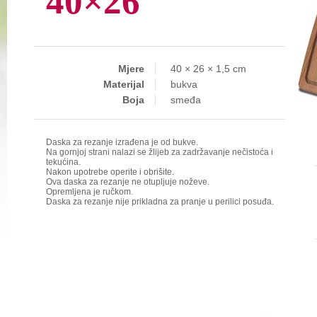
40×26
Mjere
40 × 26 × 1,5 cm
Materijal
bukva
Boja
smeđa
Daska za rezanje izrađena je od bukve.
Na gornjoj strani nalazi se žlijeb za zadržavanje nečistoća i
tekućina.
Nakon upotrebe operite i obrišite.
Ova daska za rezanje ne otupljuje noževe.
Opremljena je ručkom.
Daska za rezanje nije prikladna za pranje u perilici posuđa.