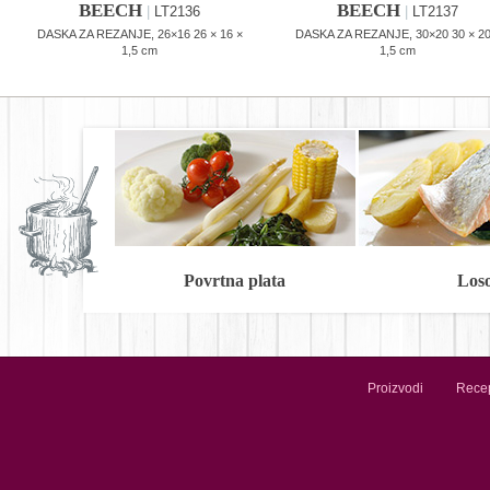
BEECH
BEECH
|
LT2136
|
LT2137
DASKA ZA REZANJE, 26×16 26 × 16 ×
DASKA ZA REZANJE, 30×20 30 × 20
1,5 cm
1,5 cm
Povrtna plata
Los
Proizvodi
Recep