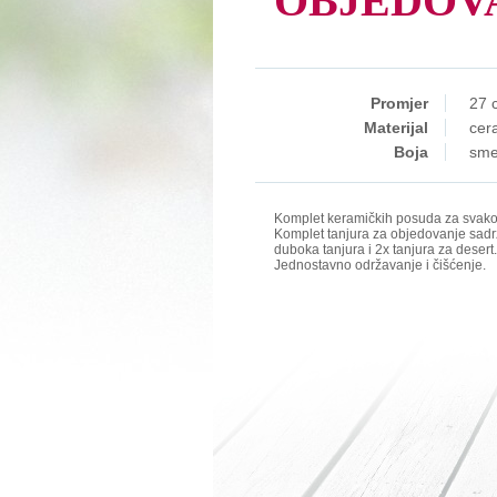
OBJEDOV
Promjer
27 
Materijal
cer
Boja
sm
Komplet keramičkih posuda za svak
Komplet tanjura za objedovanje sadrž
duboka tanjura i 2x tanjura za desert.
Jednostavno održavanje i čišćenje.