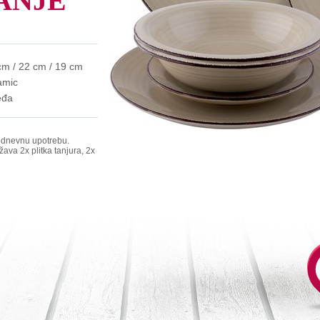
ANJE
cm / 22 cm / 19 cm
amic
eđa
odnevnu upotrebu.
ava 2x plitka tanjura, 2x