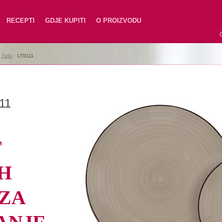
RECEPTI
GDJE KUPITI
O PROIZVODU
e, čaše
|
LT9111
11
T
H
ZA