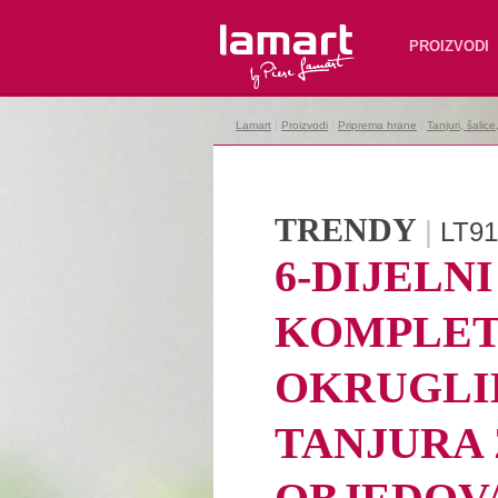
Lamart
PROIZVODI
Lamart
|
Proizvodi
|
Priprema hrane
|
Tanjuri, šalic
TRENDY
|
LT91
6-DIJELNI
KOMPLE
OKRUGLI
TANJURA 