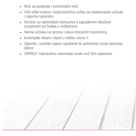
Nož za guljenje i univerzalni nož.
Vrlo oštri noževi i ergonomična ručka za maksimalan učinak
i sigurnu uporabu.
Noževi su opremljeni koricama s ugrađenim ribežom
izrađenim od čelika s volframom.
Nema učinka na aromu i okus izrezanih namirnica.
Kuhinjske škare i ribež u obliku slova Y.
Operite i osušite nakon upotrebe te pohranite izvan dohvata
djece.
OPREZ: nepravilno rukovanje svaki nož čini opasnim.