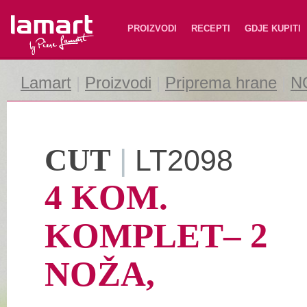
Lamart
PROIZVODI
RECEPTI
GDJE KUPITI
Lamart
|
Proizvodi
|
Priprema hrane
|
N
CUT
|
LT2098
4 KOM.
KOMPLET– 2
NOŽA,