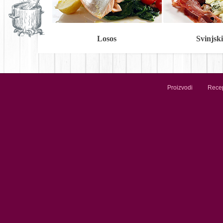
Losos
Svinjski 
Proizvodi
Recep